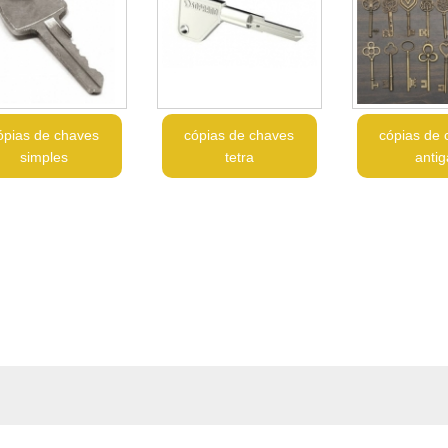
ópias de chaves
cópias de chaves
cópias de 
simples
tetra
antig