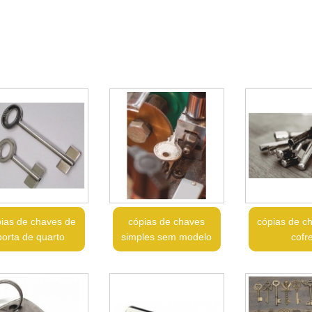
ias de chaves de
cópias de chaves
cópias de c
porta de quarto
simples sem modelo
cofr