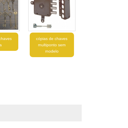
chaves
cópias de chaves
a
multiponto sem
modelo