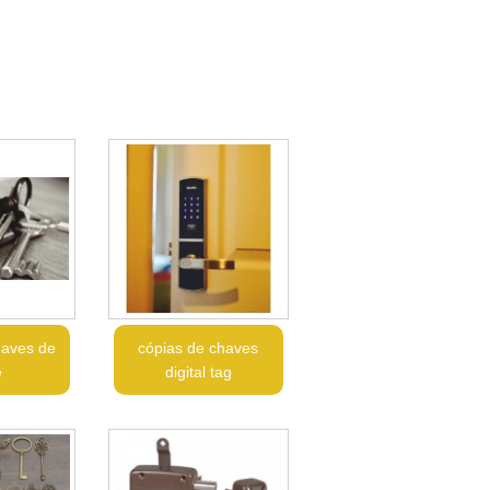
haves de
cópias de chaves
e
digital tag