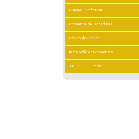
Chaves Codificadas
Consertos de Fechaduras
Cópias de Chaves
Instalação de Fechaduras
Troca de Segredos