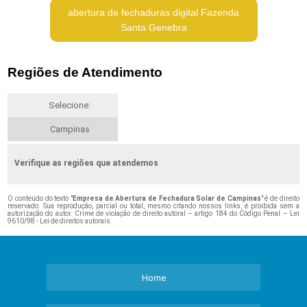
abertura de fechaduras digital Fazenda
Santa Genebra
Regiões de Atendimento
Selecione:
Campinas
Verifique as regiões que atendemos
O conteúdo do texto "
Empresa de Abertura de Fechadura Solar de Campinas
" é de direito
reservado. Sua reprodução, parcial ou total, mesmo citando nossos links, é proibida sem a
autorização do autor. Crime de violação de direito autoral – artigo 184 do Código Penal –
Lei
9610/98 - Lei de direitos autorais
.
Home