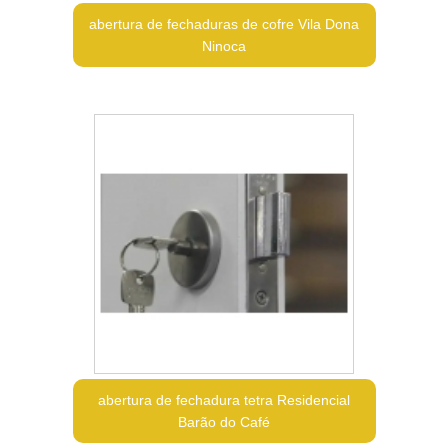
abertura de fechaduras de cofre Vila Dona
Ninoca
abertura de fechadura tetra Residencial
Barão do Café