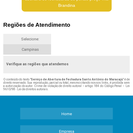
Brandina
Regiões de Atendimento
Selecione:
Campinas
Verifique as regiões que atendemos
O conteúdo do texto "
Serviço de Abertura de Fechadura Santo Antônio do Maracajú
" é de
direito reservado. Sua reprodução, parcial ou total, mesmo citando nossos links, é proibida sem
a autorização do autor. Crime de violação de direito autoral – artigo 184 do Código Penal –
Lei
9610/98 - Lei de direitos autorais
.
Home
Empresa