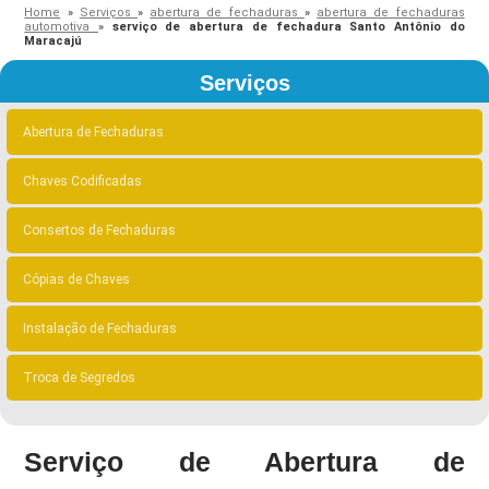
Home
»
Serviços
»
abertura de fechaduras
»
abertura de fechaduras
automotiva
»
serviço de abertura de fechadura Santo Antônio do
Maracajú
Serviços
Abertura de Fechaduras
Chaves Codificadas
Consertos de Fechaduras
Cópias de Chaves
Instalação de Fechaduras
Troca de Segredos
Serviço de Abertura de