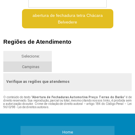
abertura de fechadura tetra Chácara
Belvedere
Regiões de Atendimento
Selecione:
Campinas
Verifique as regiões que atendemos
O conteúdo do texto "
Abertura de Fechaduras Automotiva Preço Terras do Barão
" é de
direito reservado. Sua reprodução, parcial ou total, mesmo citando nossos links, é proibida sem
a autorização do autor. Crime de violação de direito autoral – artigo 184 do Código Penal –
Lei
9610/98 - Lei de direitos autorais
.
Home