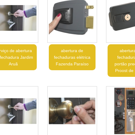
rviço de abertura
abertura de
abertur
fechadura Jardim
fechaduras elétrica
fechadur
Aruã
Fazenda Paraíso
portão pre
Proost de