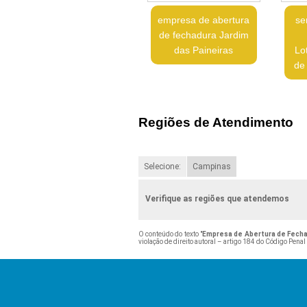
empresa de abertura
se
de fechadura Jardim
das Paineiras
Lo
de
Regiões de Atendimento
Selecione:
Campinas
Verifique as regiões que atendemos
O conteúdo do texto "
Empresa de Abertura de Fecha
violação de direito autoral – artigo 184 do Código Penal