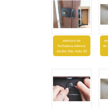
abertura de
se
fechadura elétrica
de 
Jardim São João 50