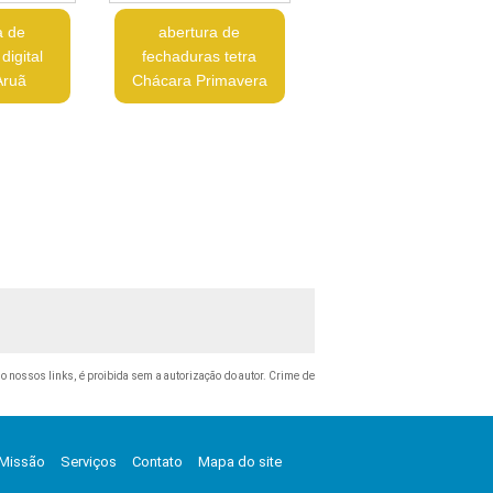
a de
abertura de
digital
fechaduras tetra
Aruã
Chácara Primavera
ndo nossos links, é proibida sem a autorização do autor. Crime de
Missão
Serviços
Contato
Mapa do site