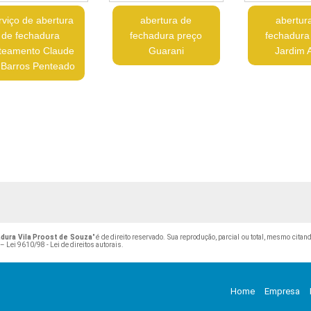
rviço de abertura
abertura de
abertur
de fechadura
fechadura preço
fechadura 
teamento Claude
Guarani
Jardim 
 Barros Penteado
dura Vila Proost de Souza
" é de direito reservado. Sua reprodução, parcial ou total, mesmo cita
 –
Lei 9610/98 - Lei de direitos autorais
.
Home
Empresa