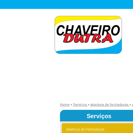
Home
»
Serviços
»
abertura de fechaduras
»
Serviços
Abertura de Fechaduras