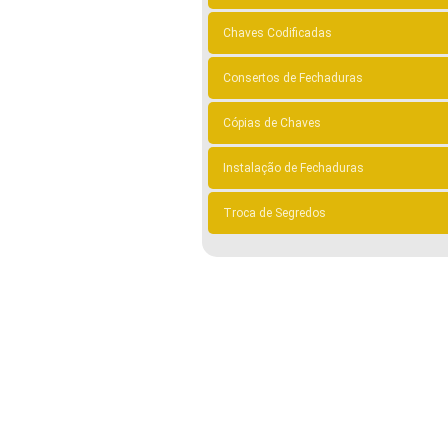
Chaves Codificadas
Consertos de Fechaduras
Cópias de Chaves
Instalação de Fechaduras
Troca de Segredos