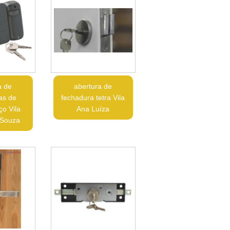
a de
abertura de
as de
fechadura tetra Vila
ço Vila
Ana Luíza
 Souza