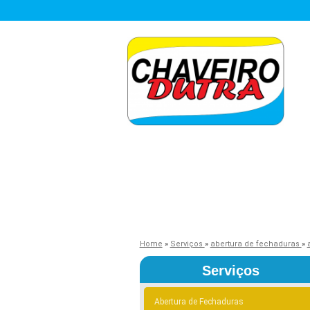
Home
»
Serviços
»
abertura de fechaduras
»
Serviços
Abertura de Fechaduras