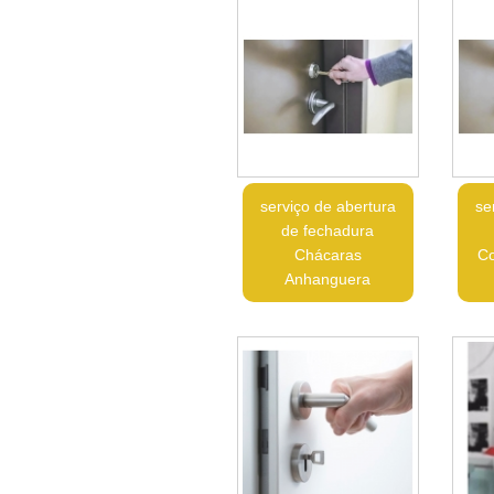
serviço de abertura
se
de fechadura
Chácaras
Co
Anhanguera