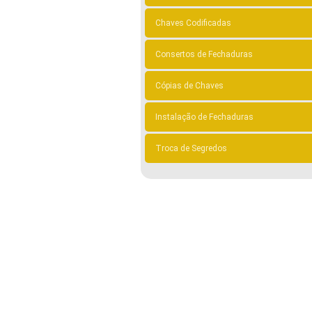
Chaves Codificadas
Consertos de Fechaduras
Cópias de Chaves
Instalação de Fechaduras
Troca de Segredos