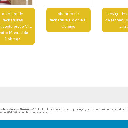
abertura de
abertura de
serviço de 
fechaduras
fechadura Colonia F.
de fechadur
tiponto preço Vila
Comind
Liliz
adre Manuel da
Nóbrega
adura Jardim Sorirama
" é de direito reservado. Sua reprodução, parcial ou total, mesmo citand
 –
Lei 9610/98 - Lei de direitos autorais
.