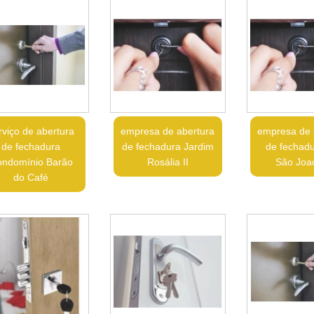
rviço de abertura
empresa de abertura
empresa de 
de fechadura
de fechadura Jardim
de fechadu
ndomínio Barão
Rosália II
São Joa
do Café