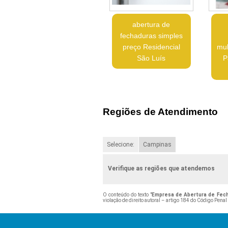
abertura de
fechaduras simples
preço Residencial
mul
São Luís
P
Regiões de Atendimento
Selecione:
Campinas
Verifique as regiões que atendemos
O conteúdo do texto "
Empresa de Abertura de Fech
violação de direito autoral – artigo 184 do Código Penal