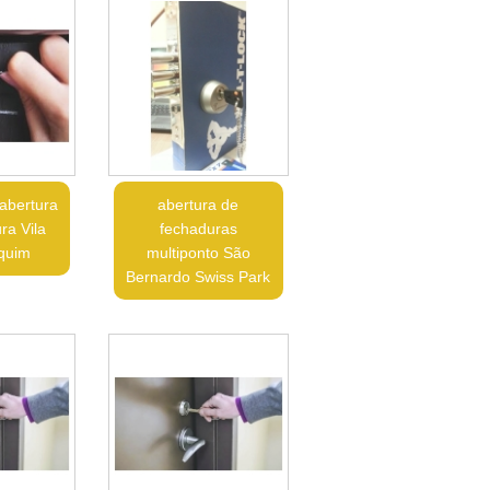
abertura
abertura de
ra Vila
fechaduras
quim
multiponto São
Bernardo Swiss Park