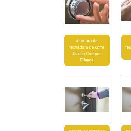
abertura de
fechadura de cofre
fe
Jardim Campos
Elíseos
serviço de abertura
se