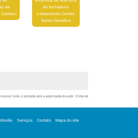
as de
de fechadura
o Cambuí
Loteamento Center
Santa Genebra
do nossos links, é proibida sem a autorização do autor. Crime de
Missão
Serviços
Contato
Mapa do site