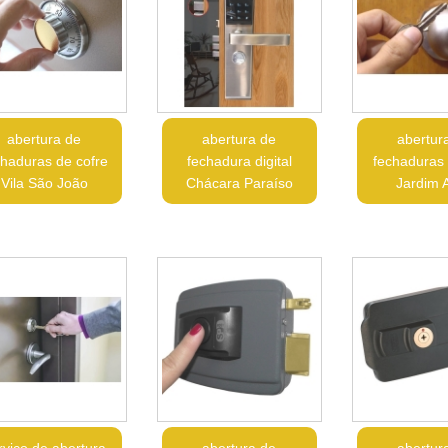
abertura de
abertura de
abertur
chaduras de cofre
fechadura digital
fechaduras 
Vila São João
Chácara Paraíso
Jardim 
rviço de abertura
abertura de
abertur