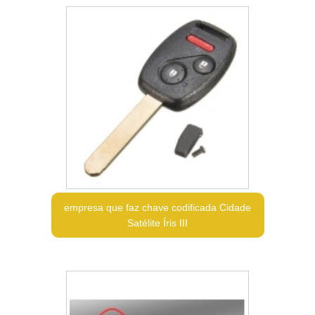
empresa que faz chave codificada Cidade
Satélite Íris III