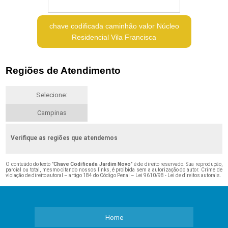
chave codificada caminhão valor Núcleo
Residencial Vila Francisca
Regiões de Atendimento
Selecione:
Campinas
Verifique as regiões que atendemos
O conteúdo do texto "
Chave Codificada Jardim Novo
" é de direito reservado. Sua reprodução,
parcial ou total, mesmo citando nossos links, é proibida sem a autorização do autor. Crime de
violação de direito autoral – artigo 184 do Código Penal –
Lei 9610/98 - Lei de direitos autorais
.
Home