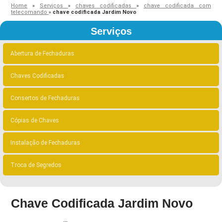
Home
»
Serviços
»
chaves codificadas
»
chave codificada com
telecomando
»
chave codificada Jardim Novo
Serviços
Abertura de Fechaduras
Chaves Codificadas
Consertos de Fechaduras
Cópias de Chaves
Instalação de Fechaduras
Troca de Segredos
Chave Codificada Jardim Novo