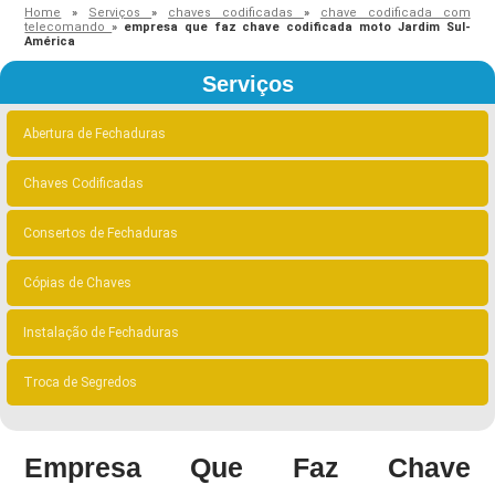
Home
»
Serviços
»
chaves codificadas
»
chave codificada com
telecomando
»
empresa que faz chave codificada moto Jardim Sul-
América
Serviços
Abertura de Fechaduras
Chaves Codificadas
Consertos de Fechaduras
Cópias de Chaves
Instalação de Fechaduras
Troca de Segredos
Empresa Que Faz Chave