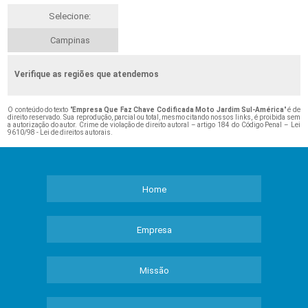
Selecione:
Campinas
Verifique as regiões que atendemos
O conteúdo do texto "
Empresa Que Faz Chave Codificada Moto Jardim Sul-América
" é de
direito reservado. Sua reprodução, parcial ou total, mesmo citando nossos links, é proibida sem
a autorização do autor. Crime de violação de direito autoral – artigo 184 do Código Penal –
Lei
9610/98 - Lei de direitos autorais
.
Home
Empresa
Missão