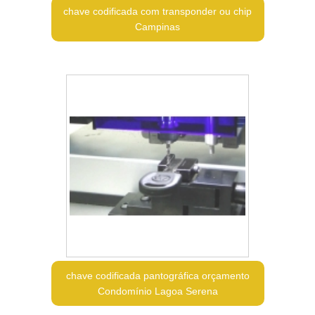
chave codificada com transponder ou chip
Campinas
chave codificada pantográfica orçamento
Condomínio Lagoa Serena