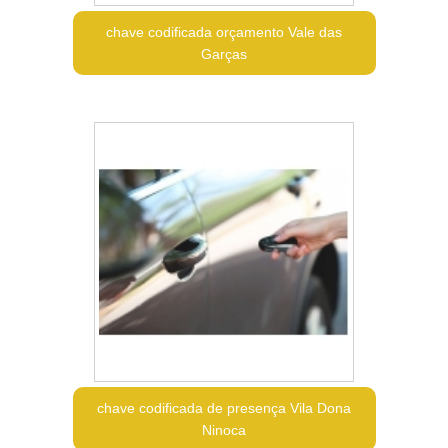
chave codificada orçamento Vale das
Garças
chave codificada de presença Vila Dona
Ninoca