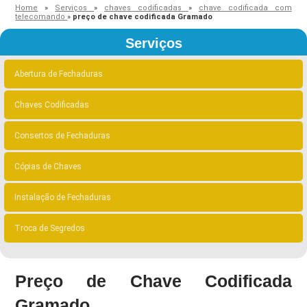
Home
»
Serviços
»
chaves codificadas
»
chave codificada com
telecomando
»
preço de chave codificada Gramado
Serviços
Abertura de Fechaduras
Chaves Codificadas
Consertos de Fechaduras
Cópias de Chaves
Instalação de Fechaduras
Troca de Segredos
Preço de Chave Codificada
Gramado