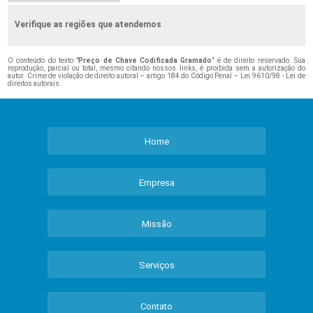
Verifique as regiões que atendemos
O conteúdo do texto "
Preço de Chave Codificada Gramado
" é de direito reservado. Sua
reprodução, parcial ou total, mesmo citando nossos links, é proibida sem a autorização do
autor. Crime de violação de direito autoral – artigo 184 do Código Penal –
Lei 9610/98 - Lei de
direitos autorais
.
Home
Empresa
Missão
Serviços
Contato