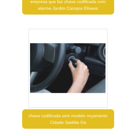
empresa que faz chave codificada com
alarme Jardim Campos Elíseos
chave codificada sem modelo orçamento
Cidade Satélite Íris