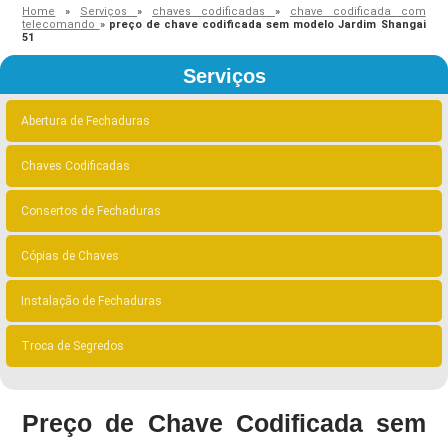
Home
»
Serviços
»
chaves codificadas
»
chave codificada com
telecomando
»
preço de chave codificada sem modelo Jardim Shangai
51
Serviços
Abertura de Fechaduras
Chaves Codificadas
Consertos de Fechaduras
Cópias de Chaves
Instalação de Fechaduras
Troca de Segredos
Preço de Chave Codificada sem