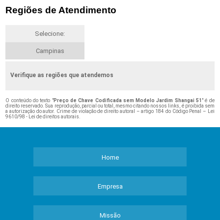
Regiões de Atendimento
Selecione:
Campinas
Verifique as regiões que atendemos
O conteúdo do texto "
Preço de Chave Codificada sem Modelo Jardim Shangai 51
" é de
direito reservado. Sua reprodução, parcial ou total, mesmo citando nossos links, é proibida sem
a autorização do autor. Crime de violação de direito autoral – artigo 184 do Código Penal –
Lei
9610/98 - Lei de direitos autorais
.
Home
Empresa
Missão