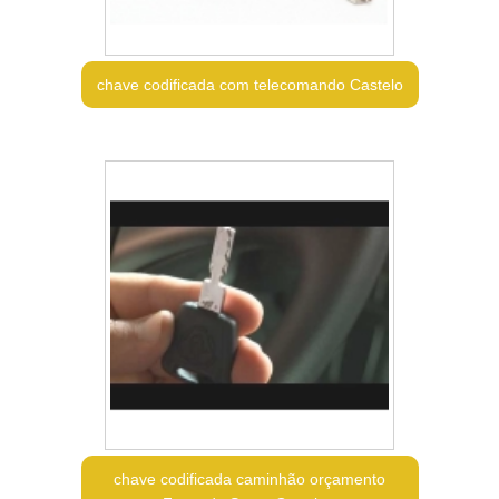
chave codificada com telecomando Castelo
chave codificada caminhão orçamento