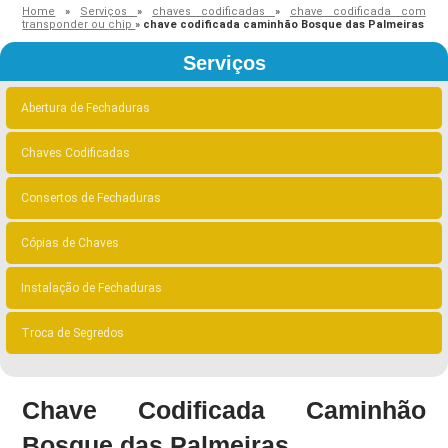
Home
»
Serviços
»
chaves codificadas
»
chave codificada com
transponder ou chip
»
chave codificada caminhão Bosque das Palmeiras
Serviços
Abertura de Fechaduras
Chaves Codificadas
Consertos de Fechaduras
Cópias de Chaves
Instalação de Fechaduras
Troca de Segredos
Chave Codificada Caminhão
Bosque das Palmeiras