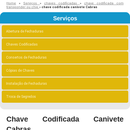
Home
»
Serviços
»
chaves codificadas
»
chave codificada com
transponder ou chip
»
chave codificada canivete Cabras
Serviços
Abertura de Fechaduras
Chaves Codificadas
Consertos de Fechaduras
Cópias de Chaves
Instalação de Fechaduras
Troca de Segredos
Chave Codificada Canivete
Cabras