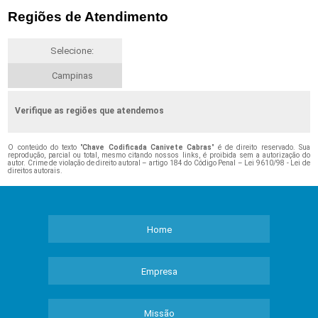
Regiões de Atendimento
Selecione:
Campinas
Verifique as regiões que atendemos
O conteúdo do texto "
Chave Codificada Canivete Cabras
" é de direito reservado. Sua
reprodução, parcial ou total, mesmo citando nossos links, é proibida sem a autorização do
autor. Crime de violação de direito autoral – artigo 184 do Código Penal –
Lei 9610/98 - Lei de
direitos autorais
.
Home
Empresa
Missão