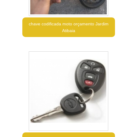
chave codificada moto orçamento Jardim
Atibaia