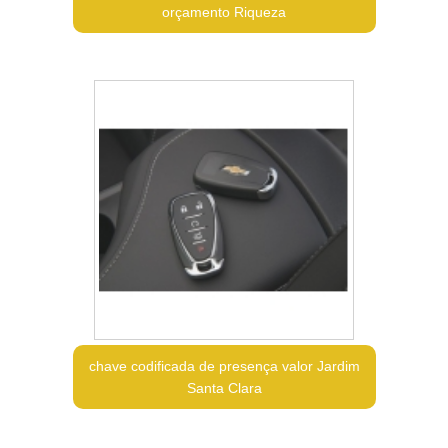
orçamento Riqueza
chave codificada de presença valor Jardim
Santa Clara