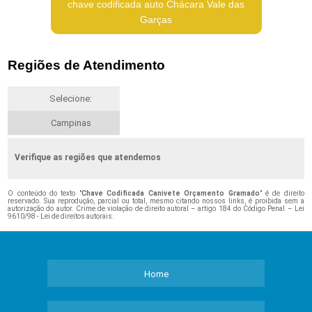
chave codificada auto Chácara Vale das
Garças
Regiões de Atendimento
Selecione:
Campinas
Verifique as regiões que atendemos
O conteúdo do texto "
Chave Codificada Canivete Orçamento Gramado
" é de direito
reservado. Sua reprodução, parcial ou total, mesmo citando nossos links, é proibida sem a
autorização do autor. Crime de violação de direito autoral – artigo 184 do Código Penal –
Lei
9610/98 - Lei de direitos autorais
.
Home