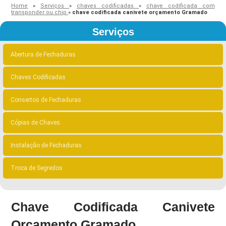
Home
»
Serviços
»
chaves codificadas
»
chave codificada com
transponder ou chip
»
chave codificada canivete orçamento Gramado
Serviços
Abertura de Fechaduras
Chaves Codificadas
Consertos de Fechaduras
Cópias de Chaves
Instalação de Fechaduras
Troca de Segredos
Chave Codificada Canivete
Orçamento Gramado