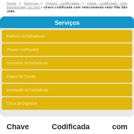
Home
»
Serviços
»
chaves codificadas
»
chave codificada com
transponder ou chip
»
chave codificada com telecomando valor Vila São
João
Serviços
Abertura de Fechaduras
Chaves Codificadas
Consertos de Fechaduras
Cópias de Chaves
Instalação de Fechaduras
Troca de Segredos
Chave Codificada com