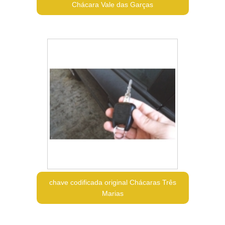
Chácara Vale das Garças
chave codificada original Chácaras Três
Marias