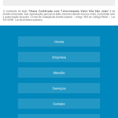
O conteúdo do texto "
Chave Codificada com Telecomando Valor Vila São João
" é de
direito reservado. Sua reprodução, parcial ou total, mesmo citando nossos links, é proibida sem
a autorização do autor. Crime de violação de direito autoral – artigo 184 do Código Penal –
Lei
9610/98 - Lei de direitos autorais
.
Home
Empresa
Missão
Serviços
Contato