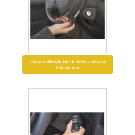
chave codificada sem modelo Chácaras
Anhanguera