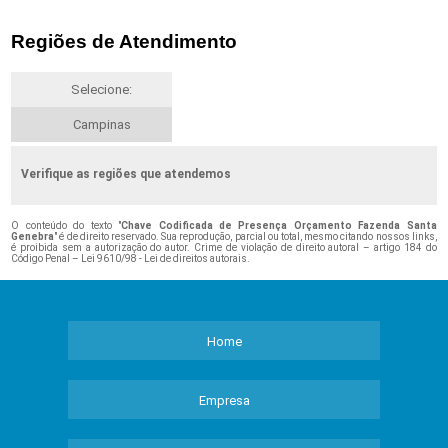
Regiões de Atendimento
Selecione:
Campinas
Verifique as regiões que atendemos
O conteúdo do texto "
Chave Codificada de Presença Orçamento Fazenda Santa
Genebra
" é de direito reservado. Sua reprodução, parcial ou total, mesmo citando nossos links,
é proibida sem a autorização do autor. Crime de violação de direito autoral – artigo 184 do
Código Penal –
Lei 9610/98 - Lei de direitos autorais
.
Home
Empresa