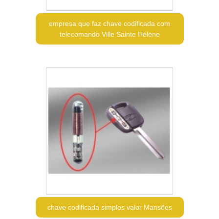
empresa que faz chave codificada com
telecomando Ville Sainte Hélène
chave codificada simples valor Mansões