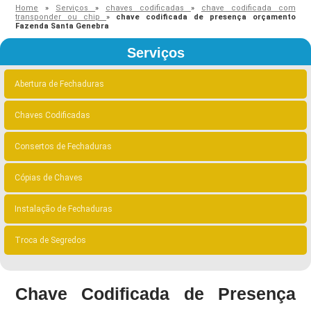
Home
»
Serviços
»
chaves codificadas
»
chave codificada com
transponder ou chip
»
chave codificada de presença orçamento
Fazenda Santa Genebra
Serviços
Abertura de Fechaduras
Chaves Codificadas
Consertos de Fechaduras
Cópias de Chaves
Instalação de Fechaduras
Troca de Segredos
Chave Codificada de Presença