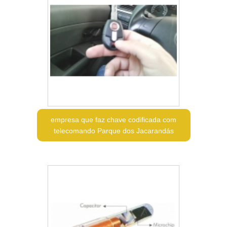
empresa que faz chave codificada com
telecomando Parque dos Jacarandás