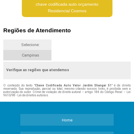
chave codificada auto orçamento
Residencial Cosmos
Regiões de Atendimento
Selecione:
Campinas
Verifique as regiões que atendemos
O conteúdo do texto "
Chave Codificada Auto Valor Jardim Shangai 51
" é de direito
reservado. Sua reprodução, parcial ou total, mesmo citando nossos links, é proibida sem a
autorização do autor. Crime de violação de direito autoral – artigo 184 do Código Penal –
Lei
9610/98 - Lei de direitos autorais
.
Home