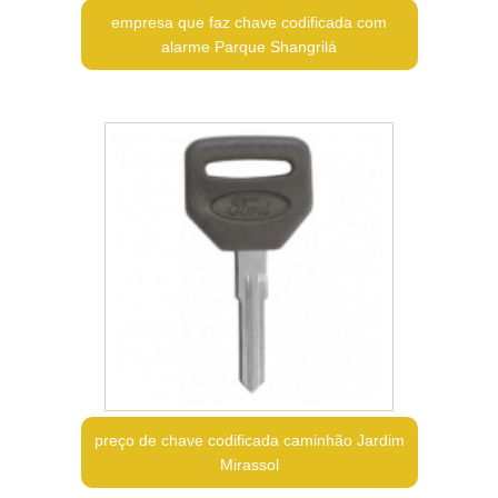
empresa que faz chave codificada com
alarme Parque Shangrilá
preço de chave codificada caminhão Jardim
Mirassol