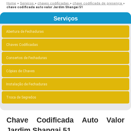
Home
»
Serviços
»
chaves codificadas
»
chave codificada de presença
»
chave codificada auto valor Jardim Shangai 51
Serviços
Abertura de Fechaduras
Chaves Codificadas
Consertos de Fechaduras
Cópias de Chaves
Instalação de Fechaduras
Troca de Segredos
Chave Codificada Auto Valor
Jardim Shangai 51