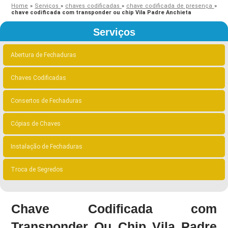
Home
»
Serviços
»
chaves codificadas
»
chave codificada de presença
»
chave codificada com transponder ou chip Vila Padre Anchieta
Serviços
Abertura de Fechaduras
Chaves Codificadas
Consertos de Fechaduras
Cópias de Chaves
Instalação de Fechaduras
Troca de Segredos
Chave Codificada com
Transponder Ou Chip Vila Padre