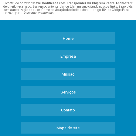
O conteúdo do texto "
Chave Codificada com Transponder Ou Chip Vila Padre Anchieta
" é
de direito reservado. Sua reprodução, parcial ou total, mesmo citando nossos links, é proibida
sem a autorização do autor. Crime de violação de direito autoral – artigo 184 do Código Penal –
Lei 9610/98 - Lei de direitos autorais
.
Home
Empresa
Missão
Serviços
Contato
Mapa do site