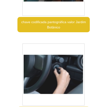
chave codificada pantográfica valor Jardim
Botânico