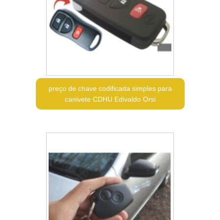
preço de chave codificada simples para
canivete CDHU Edivaldo Orsi