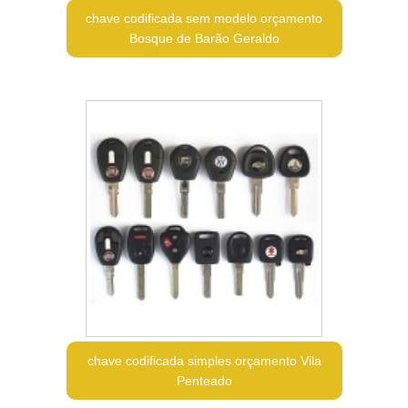
chave codificada sem modelo orçamento
Bosque de Barão Geraldo
chave codificada simples orçamento Vila
Penteado