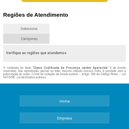
Regiões de Atendimento
Selecione:
Campinas
Verifique as regiões que atendemos
O conteúdo do texto "
Chave Codificada de Presença Jardim Aparecida
" é de direito
reservado. Sua reprodução, parcial ou total, mesmo citando nossos links, é proibida sem a
autorização do autor. Crime de violação de direito autoral – artigo 184 do Código Penal –
Lei
9610/98 - Lei de direitos autorais
.
Home
Empresa