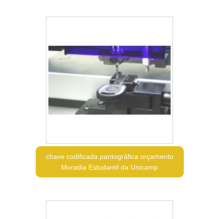
chave codificada pantográfica orçamento
Moradia Estudantil da Unicamp