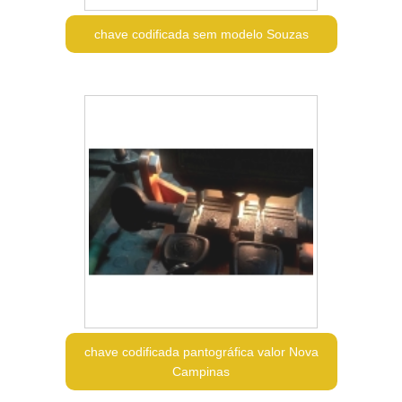
chave codificada sem modelo Souzas
chave codificada pantográfica valor Nova
Campinas