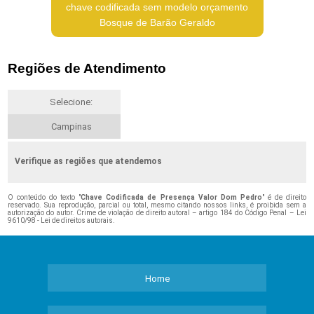
chave codificada sem modelo orçamento
Bosque de Barão Geraldo
Regiões de Atendimento
Selecione:
Campinas
Verifique as regiões que atendemos
O conteúdo do texto "
Chave Codificada de Presença Valor Dom Pedro
" é de direito
reservado. Sua reprodução, parcial ou total, mesmo citando nossos links, é proibida sem a
autorização do autor. Crime de violação de direito autoral – artigo 184 do Código Penal –
Lei
9610/98 - Lei de direitos autorais
.
Home