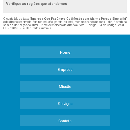
Verifique as regiões que atendemos
O conteúdo do texto "
Empresa Que Faz Chave Codificada com Alarme Parque Shangrilá
"
é de direito reservado. Sua reprodução, parcial ou total, mesmo citando nossos links, é proibida
sem a autorização do autor. Crime de violação de direito autoral – artigo 184 do Código Penal –
Lei 9610/98 - Lei de direitos autorais
.
Home
Empresa
Missão
Serviços
Contato