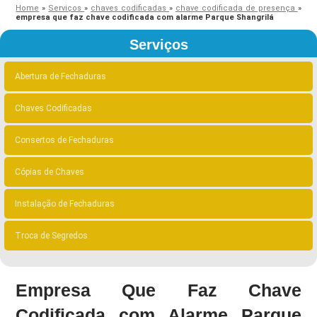
Home
»
Serviços
»
chaves codificadas
»
chave codificada de presença
»
empresa que faz chave codificada com alarme Parque Shangrilá
Serviços
Abertura de Fechaduras
Chaves Codificadas
Consertos de Fechaduras
Cópias de Chaves
Instalação de Fechaduras
Troca de Segredos
Empresa Que Faz Chave
Codificada com Alarme Parque