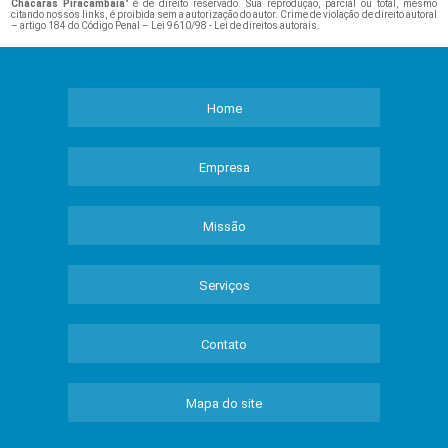
Chácaras Piracambaia
" é de direito reservado. Sua reprodução, parcial ou total, mesmo
citando nossos links, é proibida sem a autorização do autor. Crime de violação de direito autoral
– artigo 184 do Código Penal –
Lei 9610/98 - Lei de direitos autorais
.
Home
Empresa
Missão
Serviços
Contato
Mapa do site