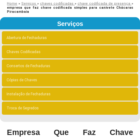
Home
»
Serviços
»
chaves codificadas
»
chave codificada de presença
»
empresa que faz chave codificada simples para canivete Chácaras
Piracambaia
Serviços
Abertura de Fechaduras
Chaves Codificadas
Consertos de Fechaduras
Cópias de Chaves
Instalação de Fechaduras
Troca de Segredos
Empresa Que Faz Chave