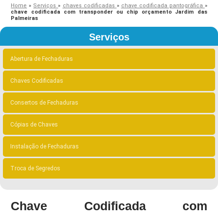
Home
»
Serviços
»
chaves codificadas
»
chave codificada pantográfica
»
chave codificada com transponder ou chip orçamento Jardim das
Palmeiras
Serviços
Abertura de Fechaduras
Chaves Codificadas
Consertos de Fechaduras
Cópias de Chaves
Instalação de Fechaduras
Troca de Segredos
Chave Codificada com