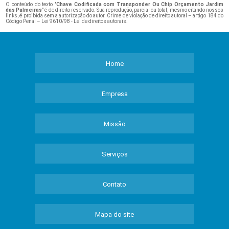
O conteúdo do texto "
Chave Codificada com Transponder Ou Chip Orçamento Jardim
das Palmeiras
" é de direito reservado. Sua reprodução, parcial ou total, mesmo citando nossos
links, é proibida sem a autorização do autor. Crime de violação de direito autoral – artigo 184 do
Código Penal –
Lei 9610/98 - Lei de direitos autorais
.
Home
Empresa
Missão
Serviços
Contato
Mapa do site