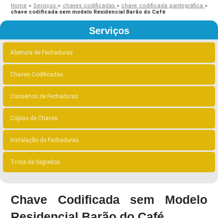
Home
»
Serviços
»
chaves codificadas
»
chave codificada pantográfica
»
chave codificada sem modelo Residencial Barão do Café
Serviços
Abertura de Fechaduras
Chaves Codificadas
Consertos de Fechaduras
Cópias de Chaves
Instalação de Fechaduras
Troca de Segredos
Chave Codificada sem Modelo
Residencial Barão do Café