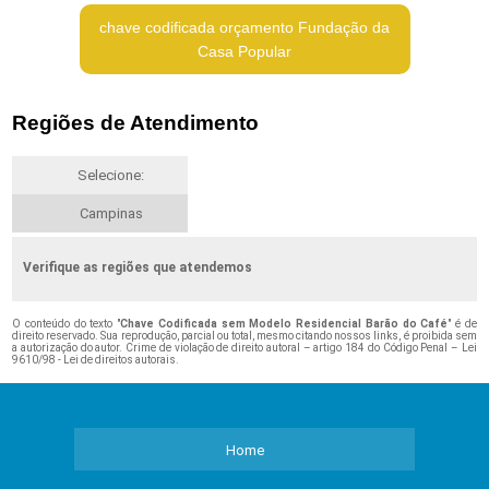
chave codificada orçamento Fundação da
Casa Popular
Regiões de Atendimento
Selecione:
Campinas
Verifique as regiões que atendemos
O conteúdo do texto "
Chave Codificada sem Modelo Residencial Barão do Café
" é de
direito reservado. Sua reprodução, parcial ou total, mesmo citando nossos links, é proibida sem
a autorização do autor. Crime de violação de direito autoral – artigo 184 do Código Penal –
Lei
9610/98 - Lei de direitos autorais
.
Home