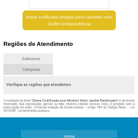
chave codificada simples para canivete valor
Jardim Independência
Regiões de Atendimento
Selecione:
Campinas
Verifique as regiões que atendemos
O conteúdo do texto "
Chave Codificada sem Modelo Valor Jardim Flamboyant
" é de direito
reservado. Sua reprodução, parcial ou total, mesmo citando nossos links, é proibida sem a
autorização do autor. Crime de violação de direito autoral – artigo 184 do Código Penal –
Lei
9610/98 - Lei de direitos autorais
.
Home