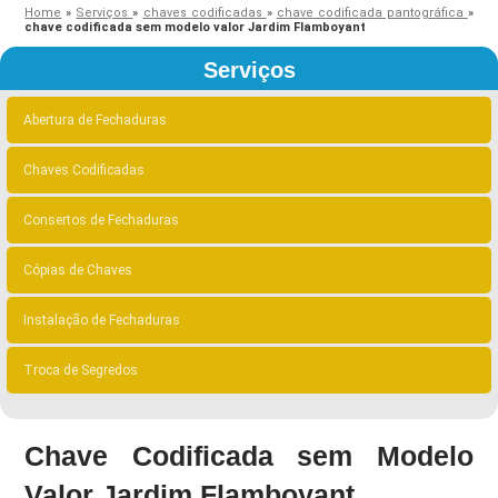
Home
»
Serviços
»
chaves codificadas
»
chave codificada pantográfica
»
chave codificada sem modelo valor Jardim Flamboyant
Serviços
Abertura de Fechaduras
Chaves Codificadas
Consertos de Fechaduras
Cópias de Chaves
Instalação de Fechaduras
Troca de Segredos
Chave Codificada sem Modelo
Valor Jardim Flamboyant