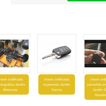
have codificada
chave codificada
chave codi
ntográfica Jardim
orçamento Jardim
caminhão o
Belmonte
García
Jardim 
Genebra