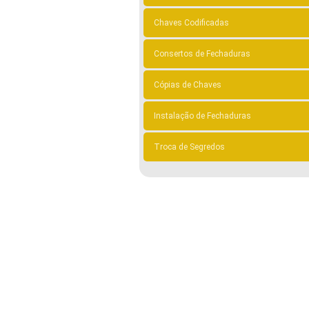
Chaves Codificadas
Consertos de Fechaduras
Cópias de Chaves
Instalação de Fechaduras
Troca de Segredos