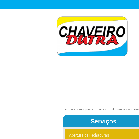
Home
»
Serviços
»
chaves codificadas
»
chav
Serviços
Abertura de Fechaduras