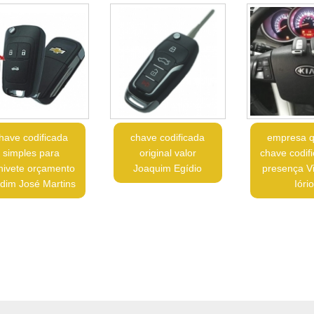
have codificada
chave codificada
empresa q
simples para
original valor
chave codif
nivete orçamento
Joaquim Egídio
presença Vi
rdim José Martins
Ióri