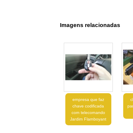
Imagens relacionadas
empresa que faz
c
chave codificada
pa
com telecomando
Jardim Flamboyant