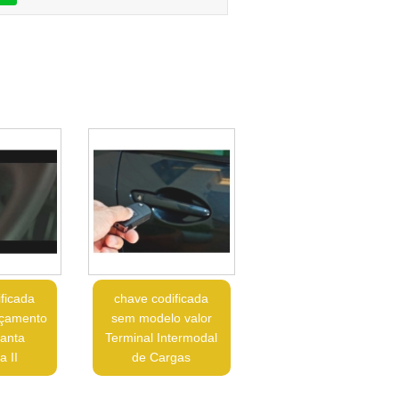
ficada
chave codificada
rçamento
sem modelo valor
Santa
Terminal Intermodal
 II
de Cargas