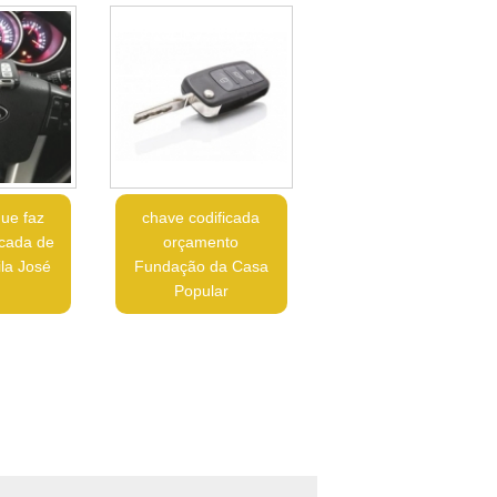
ue faz
chave codificada
icada de
orçamento
la José
Fundação da Casa
o
Popular