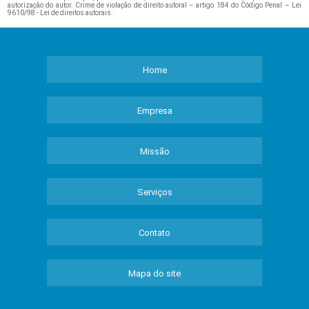
autorização do autor. Crime de violação de direito autoral – artigo 184 do Código Penal –
Lei
9610/98 - Lei de direitos autorais
.
Home
Empresa
Missão
Serviços
Contato
Mapa do site