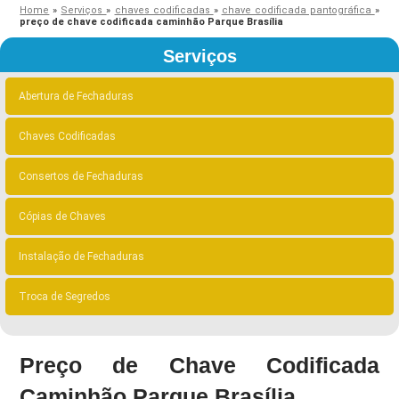
Home
»
Serviços
»
chaves codificadas
»
chave codificada pantográfica
»
preço de chave codificada caminhão Parque Brasília
Serviços
Abertura de Fechaduras
Chaves Codificadas
Consertos de Fechaduras
Cópias de Chaves
Instalação de Fechaduras
Troca de Segredos
Preço de Chave Codificada
Caminhão Parque Brasília