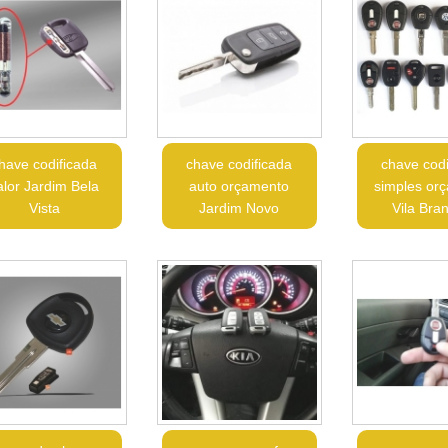
have codificada
chave codificada
chave codi
alor Jardim Bela
auto orçamento
simples or
Vista
Jardim Novo
Vila Bra