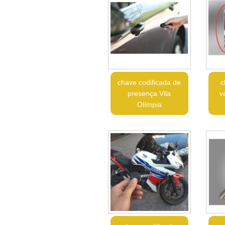
chave codificada de
c
presença Vila
v
Olímpia