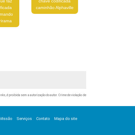
ue faz
chave codificada
ficada
caminhão Alphaville
omando
rirama
inks, é proibida sem a autorização do autor. Crime de violação de
Missão
Serviços
Contato
Mapa do site