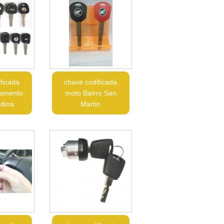
ficada
chave codificada
çamento
moto Bairro San
ndina
Martin