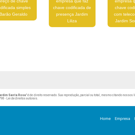
preço de chave
empresa que faz
empresa q
dificada simples
chave codificada de
chave codi
Barão Geraldo
presença Jardim
com telec
Liliza
Jardim So
Jardim Santa Rosa
" é de direito reservado. Sua reprodução, parcial ou total, mesmo citando nossos l
98 - Lei de direitos autorais
.
Home
Empresa