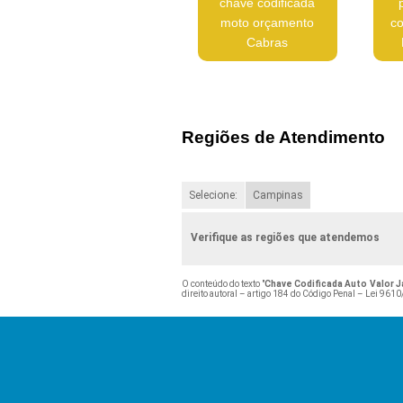
chave codificada
moto orçamento
co
Cabras
Regiões de Atendimento
Selecione:
Campinas
Verifique as regiões que atendemos
O conteúdo do texto "
Chave Codificada Auto Valor 
direito autoral – artigo 184 do Código Penal –
Lei 9610/