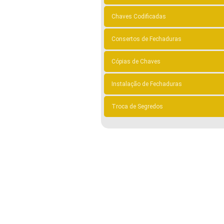
Chaves Codificadas
Consertos de Fechaduras
Cópias de Chaves
Instalação de Fechaduras
Troca de Segredos