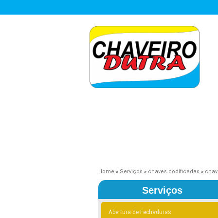
Home
»
Serviços
»
chaves codificadas
»
chav
Serviços
Abertura de Fechaduras