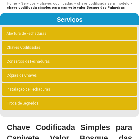
Home
»
Serviços
»
chaves codificadas
»
chave codificada sem modelo
»
chave codificada simples para canivete valor Bosque das Palmeiras
Serviços
Abertura de Fechaduras
Chaves Codificadas
Consertos de Fechaduras
Cópias de Chaves
Instalação de Fechaduras
Troca de Segredos
Chave Codificada Simples para
Canivete Valor Bosque das