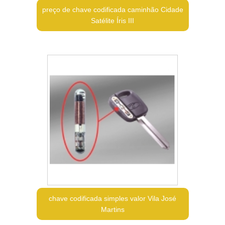
preço de chave codificada caminhão Cidade
Satélite Íris III
chave codificada simples valor Vila José
Martins