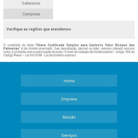
Selecione:
Campinas
Verifique as regiões que atendemos
O conteúdo do texto "
Chave Codificada Simples para Canivete Valor Bosque das
Palmeiras
" é de direito reservado. Sua reprodução, parcial ou total, mesmo citando nossos
links, é proibida sem a autorização do autor. Crime de violação de direito autoral – artigo 184 do
Código Penal –
Lei 9610/98 - Lei de direitos autorais
.
Home
Empresa
Missão
Serviços