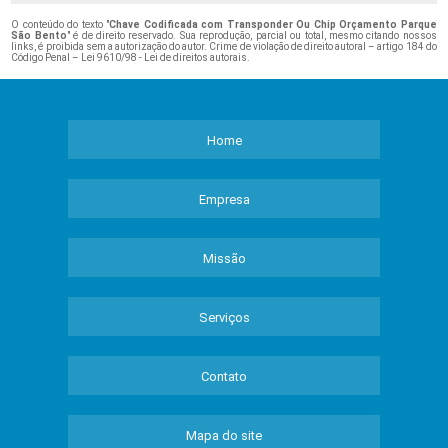
O conteúdo do texto "
Chave Codificada com Transponder Ou Chip Orçamento Parque
São Bento
" é de direito reservado. Sua reprodução, parcial ou total, mesmo citando nossos
links, é proibida sem a autorização do autor. Crime de violação de direito autoral – artigo 184 do
Código Penal –
Lei 9610/98 - Lei de direitos autorais
.
Home
Empresa
Missão
Serviços
Contato
Mapa do site