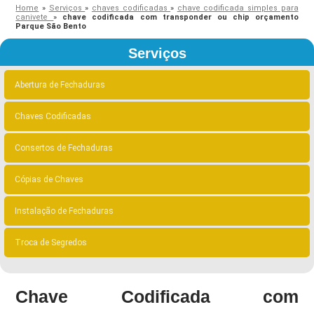
Home
»
Serviços
»
chaves codificadas
»
chave codificada simples para
canivete
»
chave codificada com transponder ou chip orçamento
Parque São Bento
Serviços
Abertura de Fechaduras
Chaves Codificadas
Consertos de Fechaduras
Cópias de Chaves
Instalação de Fechaduras
Troca de Segredos
Chave Codificada com