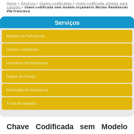
Home
»
Serviços
»
chaves codificadas
»
chave codificada simples para
canivete
»
chave codificada sem modelo orçamento Núcleo Residencial
Vila Francisca
Serviços
Abertura de Fechaduras
Chaves Codificadas
Consertos de Fechaduras
Cópias de Chaves
Instalação de Fechaduras
Troca de Segredos
Chave Codificada sem Modelo