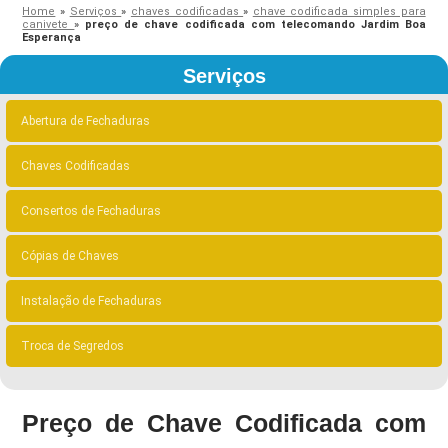
Home
»
Serviços
»
chaves codificadas
»
chave codificada simples para
canivete
»
preço de chave codificada com telecomando Jardim Boa
Esperança
Serviços
Abertura de Fechaduras
Chaves Codificadas
Consertos de Fechaduras
Cópias de Chaves
Instalação de Fechaduras
Troca de Segredos
Preço de Chave Codificada com