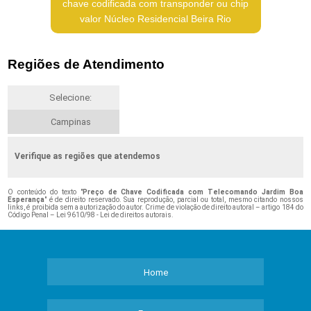
chave codificada com transponder ou chip
valor Núcleo Residencial Beira Rio
Regiões de Atendimento
Selecione:
Campinas
Verifique as regiões que atendemos
O conteúdo do texto "
Preço de Chave Codificada com Telecomando Jardim Boa
Esperança
" é de direito reservado. Sua reprodução, parcial ou total, mesmo citando nossos
links, é proibida sem a autorização do autor. Crime de violação de direito autoral – artigo 184 do
Código Penal –
Lei 9610/98 - Lei de direitos autorais
.
Home