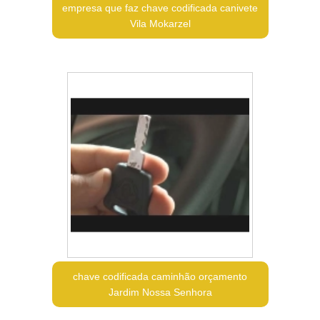
empresa que faz chave codificada canivete
Vila Mokarzel
chave codificada caminhão orçamento
Jardim Nossa Senhora