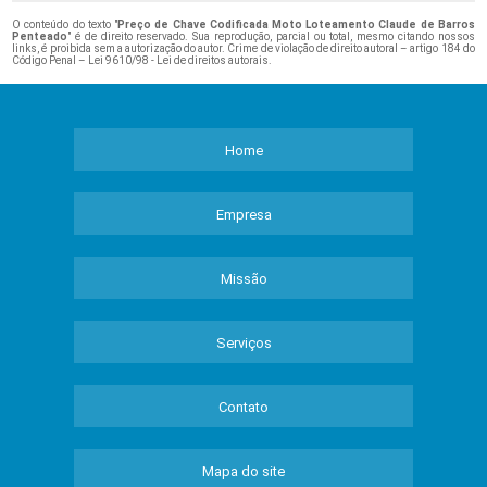
O conteúdo do texto "
Preço de Chave Codificada Moto Loteamento Claude de Barros
Penteado
" é de direito reservado. Sua reprodução, parcial ou total, mesmo citando nossos
links, é proibida sem a autorização do autor. Crime de violação de direito autoral – artigo 184 do
Código Penal –
Lei 9610/98 - Lei de direitos autorais
.
Home
Empresa
Missão
Serviços
Contato
Mapa do site