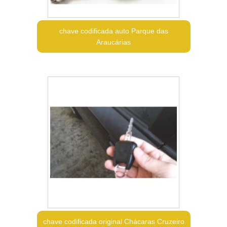
chave codificada auto Parque das
Araucárias
chave codificada original Chácaras Cruzeiro