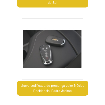
do Sul
chave codificada de presença valor Núcleo
Residencial Padre Josimo