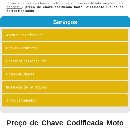
Home
»
Serviços
»
chaves codificadas
»
chave codificada simples para
canivete
»
preço de chave codificada moto Loteamento Claude de
Barros Penteado
Serviços
Abertura de Fechaduras
Chaves Codificadas
Consertos de Fechaduras
Cópias de Chaves
Instalação de Fechaduras
Troca de Segredos
Preço de Chave Codificada Moto