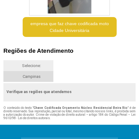
empresa que faz chave codificada moto
Cidade Universitária
Regiões de Atendimento
Selecione:
Campinas
Verifique as regiões que atendemos
O conteúdo do texto "
Chave Codificada Orçamento Núcleo Residencial Beira Rio
" é de
direito reservado. Sua reprodução, parcial ou total, mesmo citando nossos links, é proibida sem
a autorização do autor. Crime de violação de direito autoral – artigo 184 do Código Penal –
Lei
9610/98 - Lei de direitos autorais
.