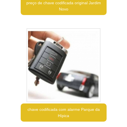
preço de chave codificada original Jardim
Novo
chave codificada com alarme Parque da
Hípica