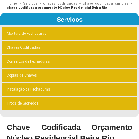
Home
»
Serviços
»
chaves codificadas
»
chave codificada simples
»
chave codificada orçamento Núcleo Residencial Beira Rio
Serviços
Abertura de Fechaduras
Chaves Codificadas
Consertos de Fechaduras
Cópias de Chaves
Instalação de Fechaduras
Troca de Segredos
Chave Codificada Orçamento
Núcleo Residencial Beira Rio