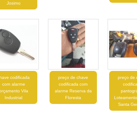
Josimo
have codificada
preço de chave
preço de
com alarme
codificada com
codific
orçamento Vila
alarme Reserva da
pantográ
Industrial
Floresta
Loteamento
Santa Ge