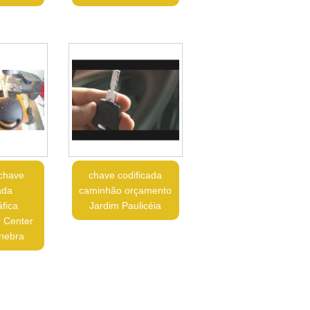
 chave
chave codificada
ada
caminhão orçamento
fica
Jardim Paulicéia
 Center
nebra