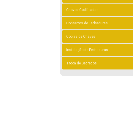
Chaves Codificadas
Consertos de Fechaduras
Cópias de Chaves
Instalação de Fechaduras
Troca de Segredos