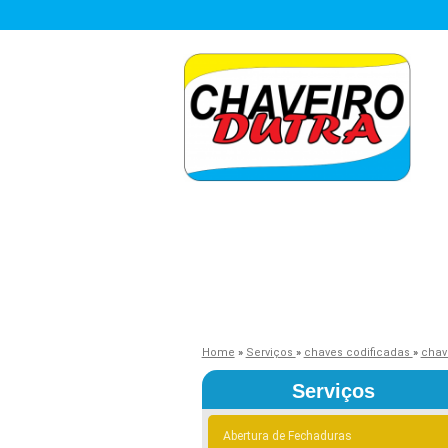
Home
»
Serviços
»
chaves codificadas
»
chav
Serviços
Abertura de Fechaduras