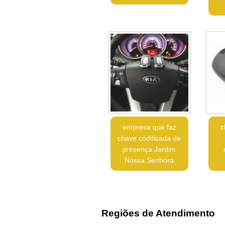
empresa que faz
c
chave codificada de
presença Jardim
Nossa Senhora
Regiões de Atendimento