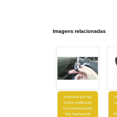
Imagens relacionadas
empresa que faz
c
chave codificada
c
com telecomando
Vila Santana III
R