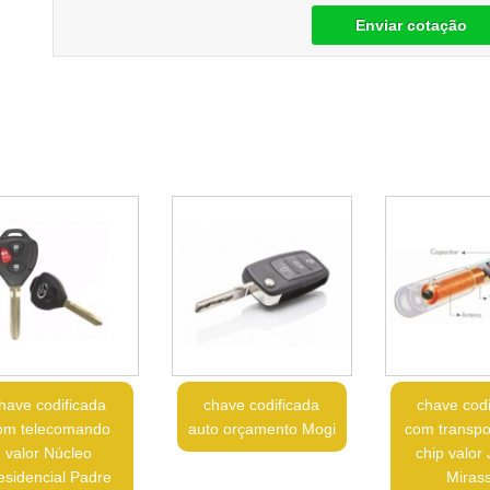
Enviar cotação
have codificada
chave codificada
chave codi
om telecomando
auto orçamento Mogi
com transp
valor Núcleo
chip valor
esidencial Padre
Mirass