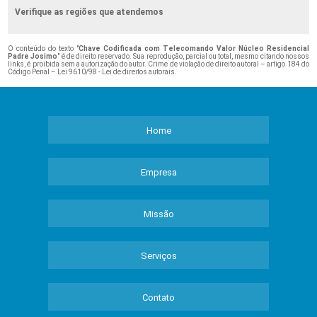
Verifique as regiões que atendemos
O conteúdo do texto "
Chave Codificada com Telecomando Valor Núcleo Residencial
Padre Josimo
" é de direito reservado. Sua reprodução, parcial ou total, mesmo citando nossos
links, é proibida sem a autorização do autor. Crime de violação de direito autoral – artigo 184 do
Código Penal –
Lei 9610/98 - Lei de direitos autorais
.
Home
Empresa
Missão
Serviços
Contato