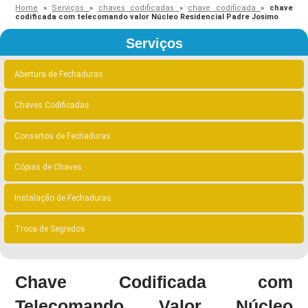
Home
»
Serviços
»
chaves codificadas
»
chave codificada
»
chave
codificada com telecomando valor Núcleo Residencial Padre Josimo
Serviços
Abertura de Fechaduras
Chaves Codificadas
Consertos de Fechaduras
Cópias de Chaves
Instalação de Fechaduras
Troca de Segredos
Chave Codificada com
Telecomando Valor Núcleo