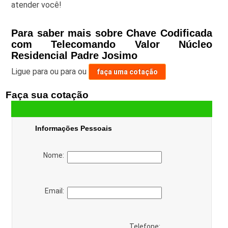
atender você!
Para saber mais sobre Chave Codificada
com Telecomando Valor Núcleo
Residencial Padre Josimo
Ligue para
ou para
ou
faça uma cotação
Faça sua cotação
Informações Pessoais
Nome:
Email:
Telefone: