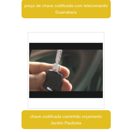
preço de chave codificada com telecomando
Guanabara
chave codificada caminhão orçamento
Jardim Paulicéia