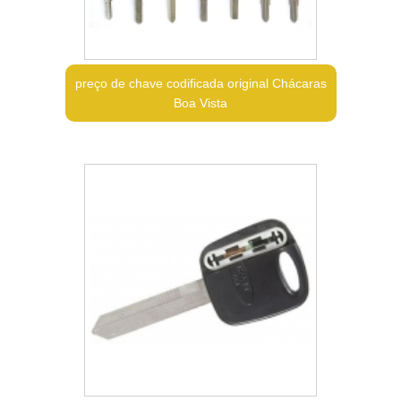
preço de chave codificada original Chácaras
Boa Vista