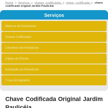
Home
»
Serviços
»
chaves codificadas
»
chave codificada
»
chave
codificada original Jardim Paulicéia
Serviços
Abertura de Fechaduras
Chaves Codificadas
Consertos de Fechaduras
Cópias de Chaves
Instalação de Fechaduras
Troca de Segredos
Chave Codificada Original Jardim
Paulicéia