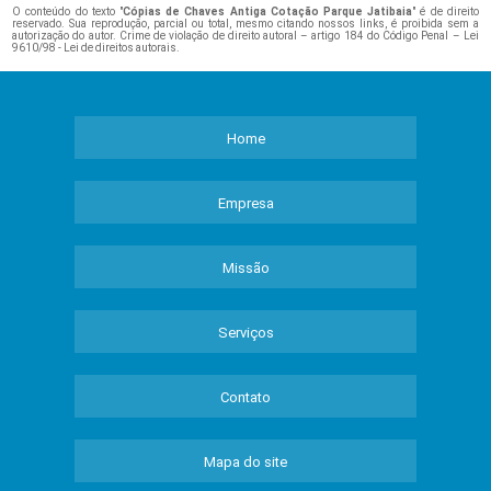
O conteúdo do texto "
Cópias de Chaves Antiga Cotação Parque Jatibaia
" é de direito
reservado. Sua reprodução, parcial ou total, mesmo citando nossos links, é proibida sem a
autorização do autor. Crime de violação de direito autoral – artigo 184 do Código Penal –
Lei
9610/98 - Lei de direitos autorais
.
Home
Empresa
Missão
Serviços
Contato
Mapa do site