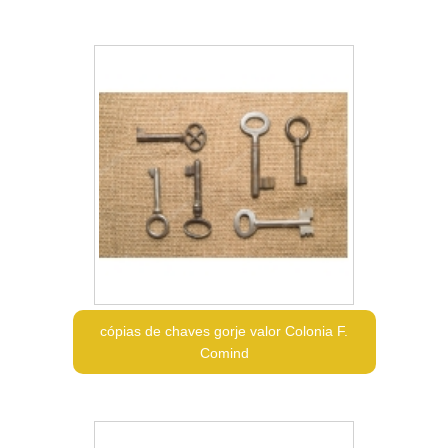
cópias de chaves gorje valor Colonia F.
Comind