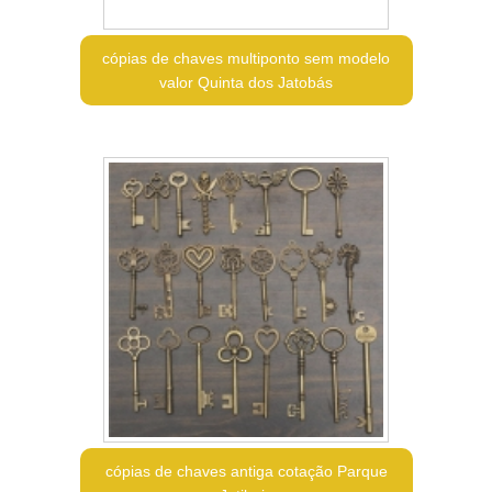
cópias de chaves multiponto sem modelo
valor Quinta dos Jatobás
cópias de chaves antiga cotação Parque