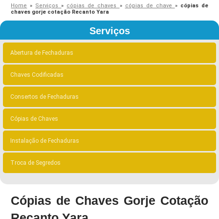
Home
»
Serviços
»
cópias de chaves
»
cópias de chave
»
cópias de
chaves gorje cotação Recanto Yara
Serviços
Abertura de Fechaduras
Chaves Codificadas
Consertos de Fechaduras
Cópias de Chaves
Instalação de Fechaduras
Troca de Segredos
Cópias de Chaves Gorje Cotação
Recanto Yara