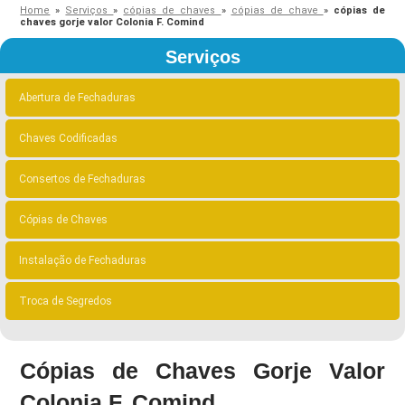
Home
»
Serviços
»
cópias de chaves
»
cópias de chave
»
cópias de
chaves gorje valor Colonia F. Comind
Serviços
Abertura de Fechaduras
Chaves Codificadas
Consertos de Fechaduras
Cópias de Chaves
Instalação de Fechaduras
Troca de Segredos
Cópias de Chaves Gorje Valor
Colonia F. Comind