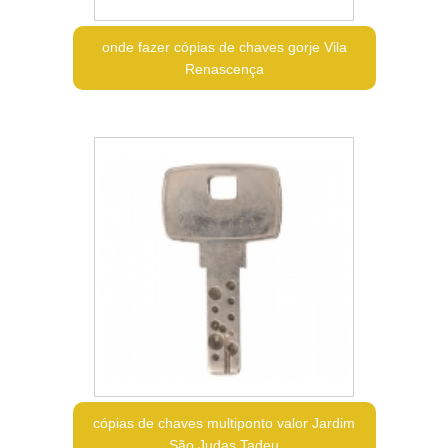
onde fazer cópias de chaves gorje Vila
Renascença
cópias de chaves multiponto valor Jardim
São Judas Tadeu