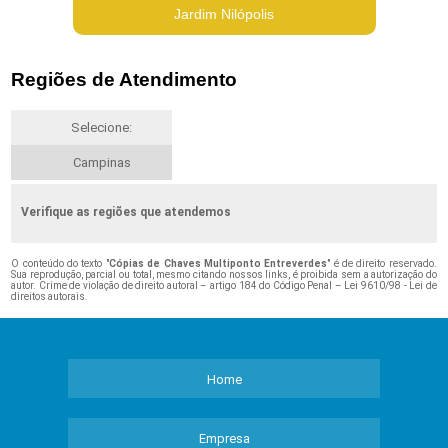
Jardim Nilópolis
Regiões de Atendimento
Selecione:
Campinas
Verifique as regiões que atendemos
O conteúdo do texto "
Cópias de Chaves Multiponto Entreverdes
" é de direito reservado.
Sua reprodução, parcial ou total, mesmo citando nossos links, é proibida sem a autorização do
autor. Crime de violação de direito autoral – artigo 184 do Código Penal –
Lei 9610/98 - Lei de
direitos autorais
.
Home
Empresa