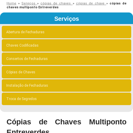
Home
»
Serviços
»
cópias de chaves
»
cópias de chave
»
cópias de
chaves multiponto Entreverdes
Serviços
Abertura de Fechaduras
Chaves Codificadas
Consertos de Fechaduras
Cópias de Chaves
Instalação de Fechaduras
Troca de Segredos
Cópias de Chaves Multiponto
Entreverdes