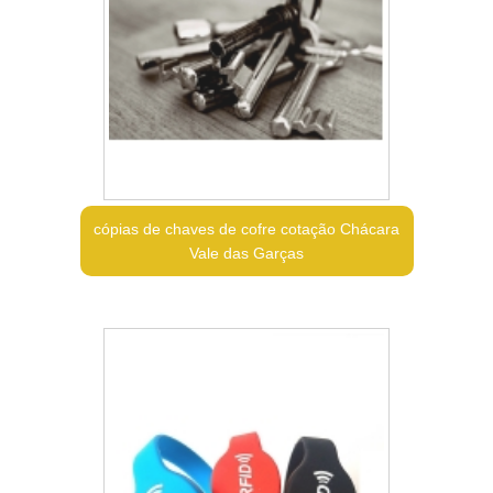
cópias de chaves de cofre cotação Chácara
Vale das Garças