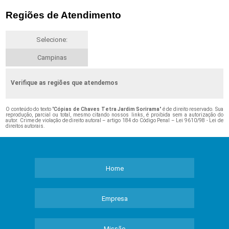
Regiões de Atendimento
Selecione:
Campinas
Verifique as regiões que atendemos
O conteúdo do texto "
Cópias de Chaves Tetra Jardim Sorirama
" é de direito reservado. Sua
reprodução, parcial ou total, mesmo citando nossos links, é proibida sem a autorização do
autor. Crime de violação de direito autoral – artigo 184 do Código Penal –
Lei 9610/98 - Lei de
direitos autorais
.
Home
Empresa
Missão