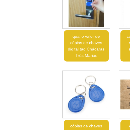
qual o valor de
c
cópias de chaves
digital tag Chácaras
Três Marias
cópias de chaves