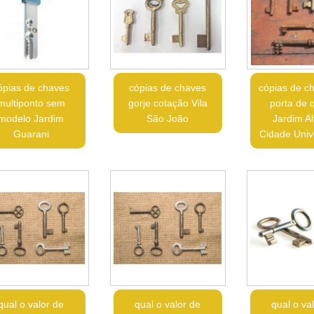
ópias de chaves
cópias de chaves
cópias de c
multiponto sem
gorje cotação Vila
porta de 
modelo Jardim
São João
Jardim Al
Guarani
Cidade Unive
qual o valor de
qual o valor de
qual o va