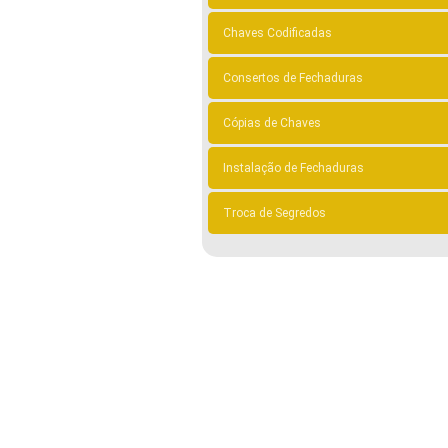
Chaves Codificadas
Consertos de Fechaduras
Cópias de Chaves
Instalação de Fechaduras
Troca de Segredos