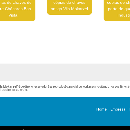
ias de chaves de
cópias de chaves
cópias de c
fre Chácaras Boa
antiga Vila Mokarzel
porta de qua
Vista
Industr
ila Mokarzel
" é de direito reservado. Sua reprodução, parcial ou total, mesmo citando nossos links, é
i de direitos autorais
.
Home
Empresa