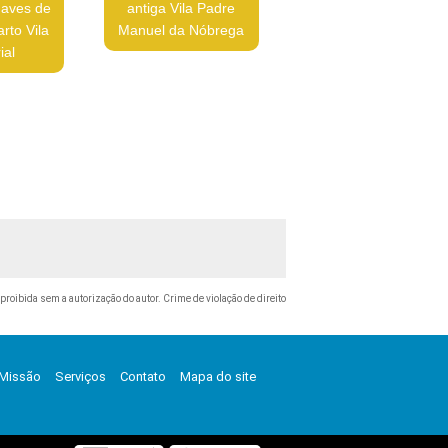
haves de
antiga Vila Padre
rto Vila
Manuel da Nóbrega
ial
 proibida sem a autorização do autor. Crime de violação de direito
Missão
Serviços
Contato
Mapa do site