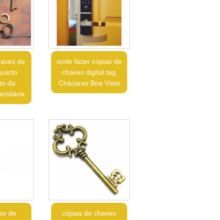
haves de
onde fazer cópias de
quarto
chaves digital tag
to da
Chácaras Boa Vista
rsitária
lor de
cópias de chaves