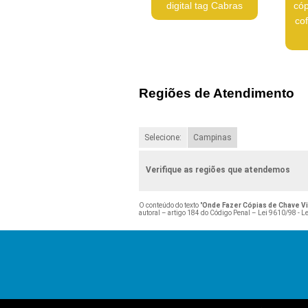
digital tag Cabras
cóp
co
Regiões de Atendimento
Selecione:
Campinas
Verifique as regiões que atendemos
O conteúdo do texto "
Onde Fazer Cópias de Chave V
autoral – artigo 184 do Código Penal –
Lei 9610/98 - Le