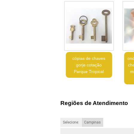
cópias de chaves
ond
gorje cotação
ch
Parque Tropical
m
Regiões de Atendimento
Selecione:
Campinas