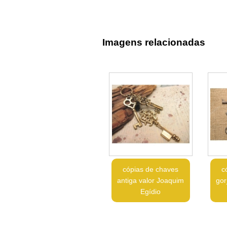
Imagens relacionadas
cópias de chaves
c
antiga valor Joaquim
gor
Egídio