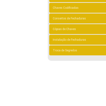
Chaves Codificadas
Consertos de Fechaduras
Cópias de Chaves
Instalação de Fechaduras
Troca de Segredos