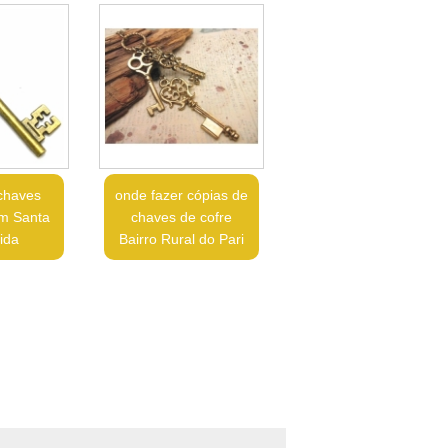
chaves
onde fazer cópias de
im Santa
chaves de cofre
ida
Bairro Rural do Pari