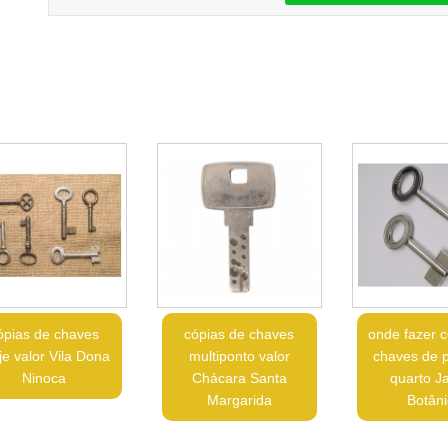
ópias de chaves
cópias de chaves
onde fazer c
je valor Vila Dona
multiponto valor
chaves de p
Ninoca
Chácara Santa
quarto J
Margarida
Botâni