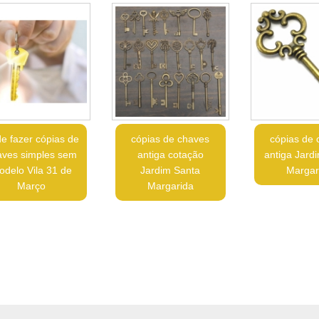
e fazer cópias de
cópias de chaves
cópias de 
aves simples sem
antiga cotação
antiga Jard
odelo Vila 31 de
Jardim Santa
Margar
Março
Margarida