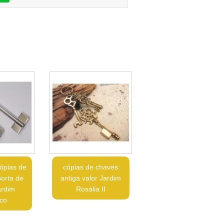
ópias de
cópias de chaves
orta de
antiga valor Jardim
ardim
Rosália II
co