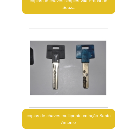
cópias de chaves simples Vila Proost de
Souza
cópias de chaves multiponto cotação Santo
Antonio