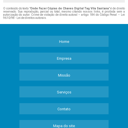
O conteúdo do texto "
Onde Fazer Cópias de Chaves Digital Tag Vila Santana
" é de direito
reservado. Sua reprodução, parcial ou total, mesmo citando nossos links, é proibida sem a
autorização do autor. Crime de violação de direito autoral – artigo 184 do Código Penal –
Lei
9610/98 - Lei de direitos autorais
.
Home
Empresa
Missão
Serviços
Contato
Mapa do site