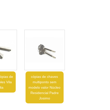
ópias de
cópias de chaves
les Vila
multiponto sem
dia
modelo valor Núcleo
Residencial Padre
Josimo