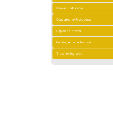
Chaves Codificadas
Consertos de Fechaduras
Cópias de Chaves
Instalação de Fechaduras
Troca de Segredos