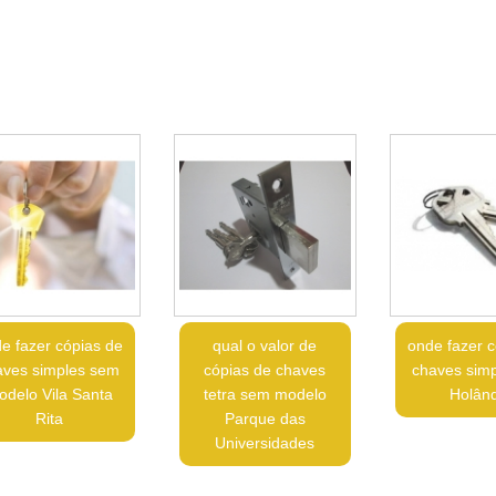
e fazer cópias de
qual o valor de
onde fazer c
aves simples sem
cópias de chaves
chaves simp
odelo Vila Santa
tetra sem modelo
Holân
Rita
Parque das
Universidades