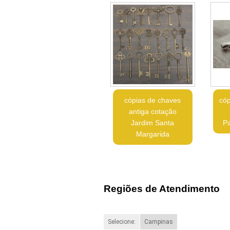
cópias de chaves
cóp
antiga cotação
Jardim Santa
P
Margarida
Regiões de Atendimento
Selecione:
Campinas