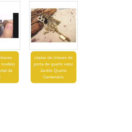
chaves
cópias de chaves de
m modelo
porta de quarto valor
rtal da
Jardim Quarto
a
Centenário