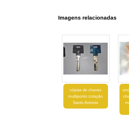
Imagens relacionadas
cópias de chaves
ond
multiponto cotação
ch
Santo Antonio
m