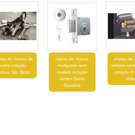
ias de chaves de
cópias de chaves
cópias de 
cofre cotação
multiponto sem
simples se
arque São Bento
modelo cotação
cotação Po
Jardim Santa
Mat
Genebra