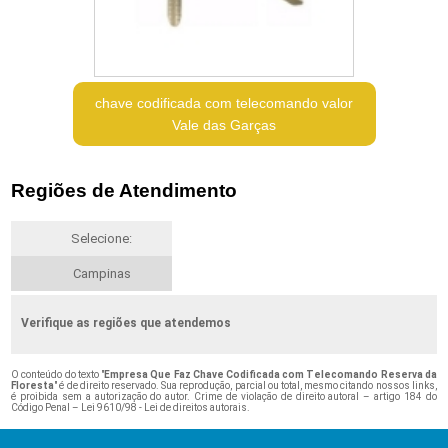
chave codificada com telecomando valor
Vale das Garças
Regiões de Atendimento
Selecione:
Campinas
Verifique as regiões que atendemos
O conteúdo do texto "
Empresa Que Faz Chave Codificada com Telecomando Reserva da
Floresta
" é de direito reservado. Sua reprodução, parcial ou total, mesmo citando nossos links,
é proibida sem a autorização do autor. Crime de violação de direito autoral – artigo 184 do
Código Penal –
Lei 9610/98 - Lei de direitos autorais
.