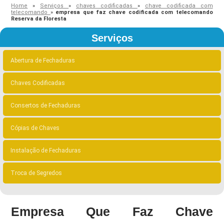
Home
»
Serviços
»
chaves codificadas
»
chave codificada com
telecomando
»
empresa que faz chave codificada com telecomando
Reserva da Floresta
Serviços
Abertura de Fechaduras
Chaves Codificadas
Consertos de Fechaduras
Cópias de Chaves
Instalação de Fechaduras
Troca de Segredos
Empresa Que Faz Chave