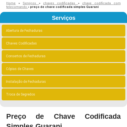
Home
»
Serviços
»
chaves codificadas
»
chave codificada com
telecomando
»
preço de chave codificada simples Guarani
Serviços
Abertura de Fechaduras
Chaves Codificadas
Consertos de Fechaduras
Cópias de Chaves
Instalação de Fechaduras
Troca de Segredos
Preço de Chave Codificada
Simples Guarani