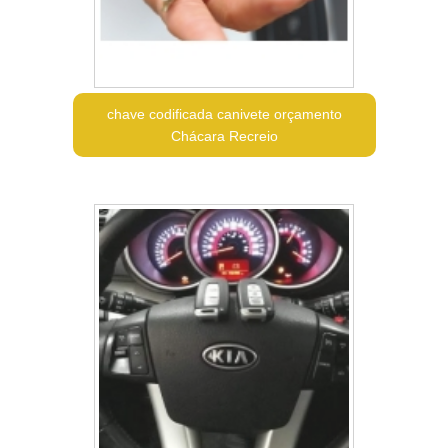
chave codificada canivete orçamento
Chácara Recreio