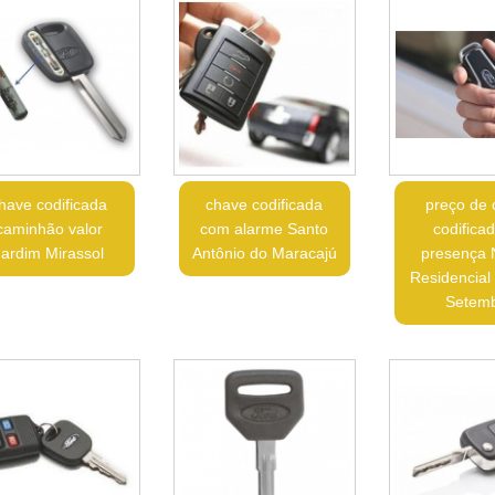
have codificada
chave codificada
preço de
caminhão valor
com alarme Santo
codifica
Jardim Mirassol
Antônio do Maracajú
presença 
Residencial
Setem