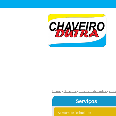
Home
»
Serviços
»
chaves codificadas
»
chav
Serviços
Abertura de Fechaduras