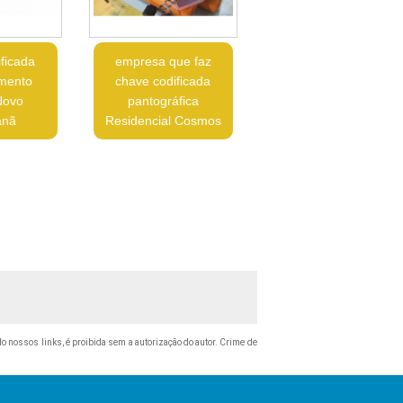
ficada
empresa que faz
amento
chave codificada
Novo
pantográfica
anã
Residencial Cosmos
ndo nossos links, é proibida sem a autorização do autor. Crime de