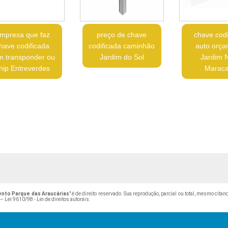
mpresa que faz
preço de chave
chave codi
have codificada
codificada caminhão
auto orç
m transponder ou
Jardim do Sol
Jardim 
hip Entreverdes
Marac
nto Parque das Araucárias
" é de direito reservado. Sua reprodução, parcial ou total, mesmo cita
 –
Lei 9610/98 - Lei de direitos autorais
.