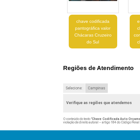
chave codificada
e
pantográfica valor
c
Chácaras Cruzeiro
co
do Sul
c
Regiões de Atendimento
Selecione:
Campinas
Verifique as regiões que atendemos
O conteúdo do texto "
Chave Codificada Auto Orçame
violação de direito autoral – artigo 184 do Código Penal