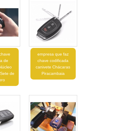
 chave
empresa que faz
da de
chave codificada
Núcleo
canivete Chácaras
 Sete de
Piracambaia
bro