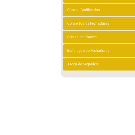
Chaves Codificadas
Consertos de Fechaduras
Cópias de Chaves
Instalação de Fechaduras
Troca de Segredos