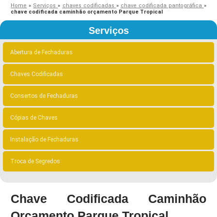
Home
»
Serviços
»
chaves codificadas
»
chave codificada pantográfica
»
chave codificada caminhão orçamento Parque Tropical
Serviços
Abertura de Fechaduras
Chaves Codificadas
Consertos de Fechaduras
Cópias de Chaves
Instalação de Fechaduras
Troca de Segredos
Chave Codificada Caminhão
Orçamento Parque Tropical