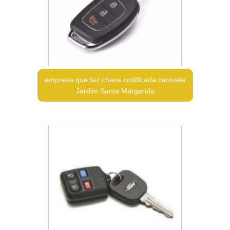
empresa que faz chave codificada canivete
Jardim Santa Margarida