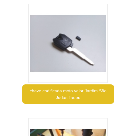
chave codificada moto valor Jardim São
Judas Tadeu